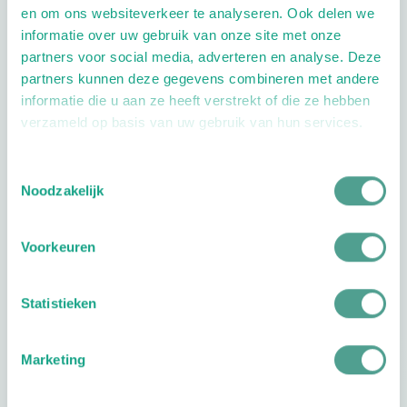
en om ons websiteverkeer te analyseren. Ook delen we
Extra opties
informatie over uw gebruik van onze site met onze
partners voor social media, adverteren en analyse. Deze
partners kunnen deze gegevens combineren met andere
informatie die u aan ze heeft verstrekt of die ze hebben
verzameld op basis van uw gebruik van hun services.
Toestemmingsselectie
Openingstijden
Noodzakelijk
Dag
Tijd
Dinsdag
08:30 - 16:00
Woensdag
08:30 - 16:00
Voorkeuren
Vrijdag
08:30 - 15:00
Statistieken
Plan je route
Marketing