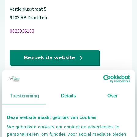
Verdeniusstraat
5
9203 RB
Drachten
0623936103
Bezoek de website
Schrijf ook een review
Toestemming
Details
Over
Aandachtsgebieden
Deze website maakt gebruik van cookies
Diabetes
Reuma
Sport
Wellness
We gebruiken cookies om content en advertenties te
Geriatrie
Kinderen
personaliseren, om functies voor social media te bieden