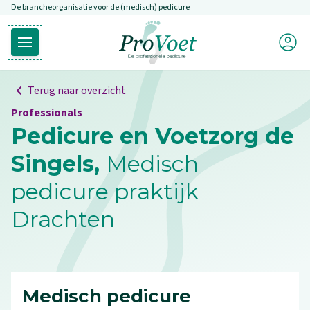
De brancheorganisatie voor de (medisch) pedicure
Overslaan en naar de inhoud gaan
Mijn P
Open hoofdmenu
Ga naar de homepagina
Terug naar overzicht
Professionals
Pedicure en Voetzorg de
Singels,
Medisch
pedicure praktijk
Drachten
Medisch pedicure