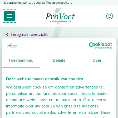
De brancheorganisatie voor de (medisch) pedicure
Overslaan en naar de inhoud gaan
Mijn P
Open hoofdmenu
Ga naar de homepagina
Terug naar overzicht
Professionals
Pedicure niet gevonden
Toestemming
Details
Over
De pedicure die je zoekt kunnen we niet vinden.
Deze website maakt gebruik van cookies
Klik hier om te zoeken naar een andere
We gebruiken cookies om content en advertenties te
pedicure.
personaliseren, om functies voor social media te bieden
en om ons websiteverkeer te analyseren. Ook delen we
informatie over uw gebruik van onze site met onze
partners voor social media, adverteren en analyse. Deze
Footer