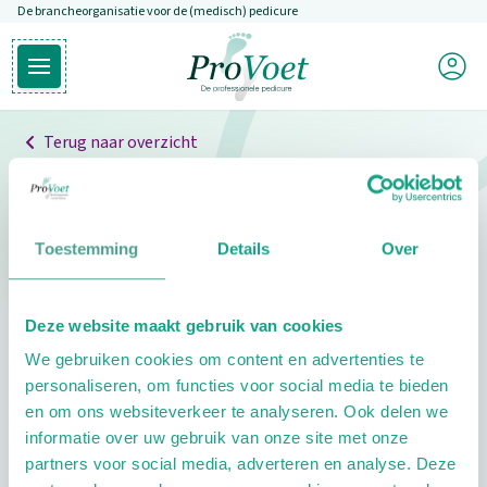
De brancheorganisatie voor de (medisch) pedicure
Overslaan en naar de inhoud gaan
Mijn P
Open hoofdmenu
Ga naar de homepagina
Terug naar overzicht
Professionals
Pedicure niet gevonden
Toestemming
Details
Over
De pedicure die je zoekt kunnen we niet vinden.
Deze website maakt gebruik van cookies
Klik hier om te zoeken naar een andere
We gebruiken cookies om content en advertenties te
pedicure.
personaliseren, om functies voor social media te bieden
en om ons websiteverkeer te analyseren. Ook delen we
informatie over uw gebruik van onze site met onze
partners voor social media, adverteren en analyse. Deze
Footer