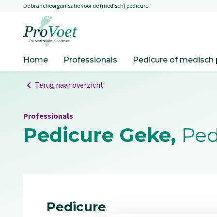
De brancheorganisatie voor de (medisch) pedicure
Overslaan en naar de inhoud gaan
Ga naar de homepagina
Home
Professionals
Pedicure of medisch 
Terug naar overzicht
Professionals
Pedicure Geke,
Ped
Pedicure