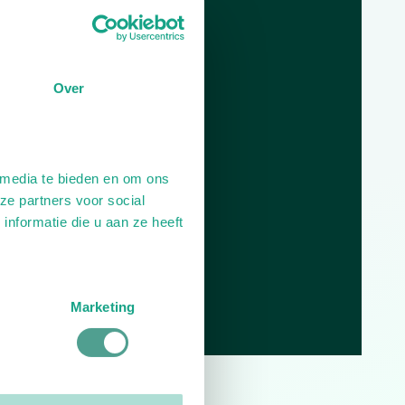
Dag
Tijd
Plan je route
Over
 media te bieden en om ons
ze partners voor social
nformatie die u aan ze heeft
Marketing