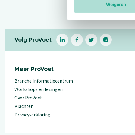
Weigeren
Reviews
Footer
Volg ProVoet
linkedin
facebook
(Let op uitgaande link)
twitter
(Let op uitgaande l
instagram
(Let op uitga
(Le
Meer ProVoet
Branche Informatiecentrum
Workshops en lezingen
Over ProVoet
Klachten
Privacyverklaring