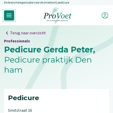
De brancheorganisatie voor de (medisch) pedicure
Overslaan en naar de inhoud gaan
Mijn P
Open hoofdmenu
Ga naar de homepagina
Terug naar overzicht
Professionals
Pedicure Gerda Peter,
Pedicure praktijk Den
ham
Pedicure
Smitstraat
16