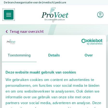
De brancheorganisatie voor de (medisch) pedicure
Overslaan en naar de inhoud gaan
Mijn P
Open hoofdmenu
Ga naar de homepagina
Terug naar overzicht
Professionals
Pedicure niet gevonden
Toestemming
Details
Over
De pedicure die je zoekt kunnen we niet vinden.
Deze website maakt gebruik van cookies
Klik hier om te zoeken naar een andere
We gebruiken cookies om content en advertenties te
pedicure.
personaliseren, om functies voor social media te bieden
en om ons websiteverkeer te analyseren. Ook delen we
informatie over uw gebruik van onze site met onze
partners voor social media, adverteren en analyse. Deze
Footer