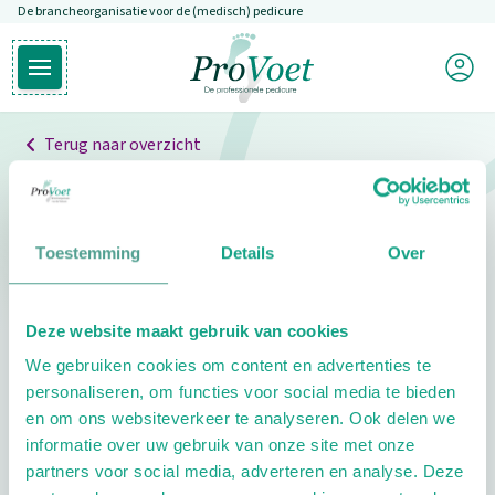
De brancheorganisatie voor de (medisch) pedicure
Overslaan en naar de inhoud gaan
Mijn P
Open hoofdmenu
Ga naar de homepagina
Terug naar overzicht
Professionals
Pedicure niet gevonden
Toestemming
Details
Over
De pedicure die je zoekt kunnen we niet vinden.
Deze website maakt gebruik van cookies
Klik hier om te zoeken naar een andere
We gebruiken cookies om content en advertenties te
pedicure.
personaliseren, om functies voor social media te bieden
en om ons websiteverkeer te analyseren. Ook delen we
informatie over uw gebruik van onze site met onze
partners voor social media, adverteren en analyse. Deze
Footer