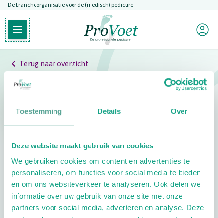
De brancheorganisatie voor de (medisch) pedicure
Overslaan en naar de inhoud gaan
Mijn P
Open hoofdmenu
Ga naar de homepagina
Terug naar overzicht
Professionals
Pedicure niet gevonden
Toestemming
Details
Over
De pedicure die je zoekt kunnen we niet vinden.
Deze website maakt gebruik van cookies
Klik hier om te zoeken naar een andere
We gebruiken cookies om content en advertenties te
pedicure.
personaliseren, om functies voor social media te bieden
en om ons websiteverkeer te analyseren. Ook delen we
informatie over uw gebruik van onze site met onze
partners voor social media, adverteren en analyse. Deze
Footer