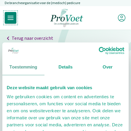
De brancheorganisatie voor de (medisch) pedicure
Overslaan en naar de inhoud gaan
Mijn P
Open hoofdmenu
Ga naar de homepagina
Terug naar overzicht
Professionals
Pedicure niet gevonden
Toestemming
Details
Over
De pedicure die je zoekt kunnen we niet vinden.
Deze website maakt gebruik van cookies
Klik hier om te zoeken naar een andere
We gebruiken cookies om content en advertenties te
pedicure.
personaliseren, om functies voor social media te bieden
en om ons websiteverkeer te analyseren. Ook delen we
informatie over uw gebruik van onze site met onze
partners voor social media, adverteren en analyse. Deze
Footer