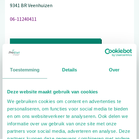
9341 BR
Veenhuizen
06-11240411
Bezoek de website
Schrijf ook een review
Toestemming
Details
Over
Deze website maakt gebruik van cookies
Aandachtsgebieden
We gebruiken cookies om content en advertenties te
Diabetes
Reuma
Sport
Kinderen
personaliseren, om functies voor social media te bieden
en om ons websiteverkeer te analyseren. Ook delen we
Extra opties
informatie over uw gebruik van onze site met onze
partners voor social media, adverteren en analyse. Deze
partners kunnen deze gegevens combineren met andere