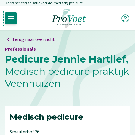
De brancheorganisatie voor de (medisch) pedicure
Overslaan en naar de inhoud gaan
Mijn P
Open hoofdmenu
Ga naar de homepagina
Terug naar overzicht
Professionals
Pedicure Jennie Hartlief,
Medisch pedicure praktijk
Veenhuizen
Medisch pedicure
Smeulerhof
26