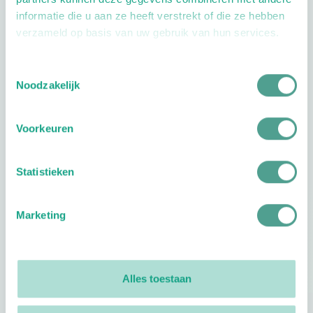
informatie die u aan ze heeft verstrekt of die ze hebben
verzameld op basis van uw gebruik van hun services.
Toestemmingsselectie
Openingstijden
Noodzakelijk
Dag
Tijd
Voorkeuren
Plan je route
Statistieken
Marketing
Reviews
0
reviews
Alles toestaan
Footer