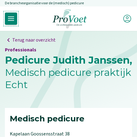
De brancheorganisatie voor de (medisch) pedicure
Overslaan en naar de inhoud gaan
Mijn P
Open hoofdmenu
Ga naar de homepagina
Terug naar overzicht
Professionals
Pedicure Judith Janssen,
Medisch pedicure praktijk
Echt
Medisch pedicure
Kapelaan Goossensstraat
38