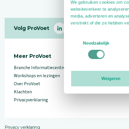
We gebruiken cookies om cont
websiteverkeer te analyseren
media, adverteren en analys
Footer
verstrekt of die ze hebben v
Volg ProVoet
linkedin
facebook
(Let op uitgaande link)
twitter
(Let op uitgaande l
instagram
(Let op uitga
(Le
Toestemmingsselectie
Noodzakelijk
Meer ProVoet
Branche Informatiecentrum
Workshops en lezingen
Weigeren
Over ProVoet
Klachten
Privacyverklaring
Privacy verklaring