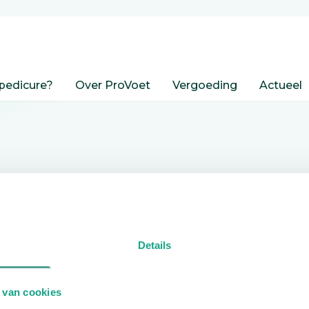
pedicure?
Over ProVoet
Vergoeding
Actueel
nden
Details
edicure.
 van cookies