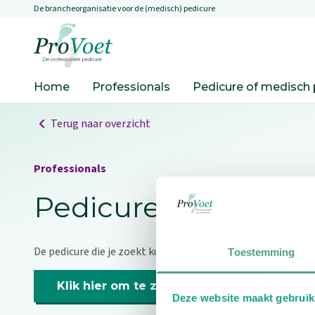
De brancheorganisatie voor de (medisch) pedicure
Overslaan en naar de inhoud gaan
Ga naar de homepagina
Home
Professionals
Pedicure of medisch 
Terug naar overzicht
Professionals
Pedicure niet gevo
De pedicure die je zoekt kunnen we niet vinden.
Toestemming
Klik hier om te zoeken naar een andere p
Deze website maakt gebruik