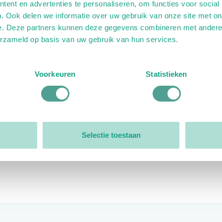
ent en advertenties te personaliseren, om functies voor social
. Ook delen we informatie over uw gebruik van onze site met on
e. Deze partners kunnen deze gegevens combineren met andere i
erzameld op basis van uw gebruik van hun services.
ink)
ande link)
t op uitgaande link)
Voorkeuren
Statistieken
Organisatie
Bestuur
Selectie toestaan