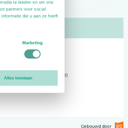
 media te bieden en om ons
ze partners voor social
nformatie die u aan ze heeft
Marketing
Contact
Kerkewijk 69, 3901 EC Veenendaal
Open: 09:00 - 12:30 (alleen ochtend)
Alles toestaan
Tel: 0318-551369
Contact:
contactformulier
EF2 (op
Gebouwd door