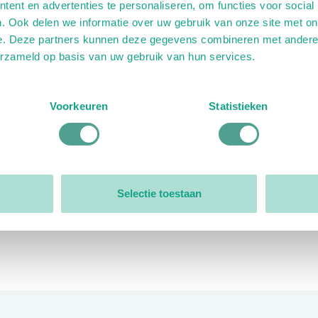
ent en advertenties te personaliseren, om functies voor social
. Ook delen we informatie over uw gebruik van onze site met on
e. Deze partners kunnen deze gegevens combineren met andere i
erzameld op basis van uw gebruik van hun services.
ink)
ande link)
t op uitgaande link)
Voorkeuren
Statistieken
Organisatie
Bestuur
Selectie toestaan