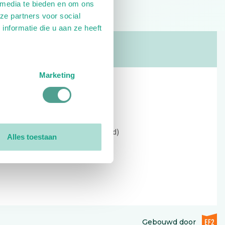
 media te bieden en om ons
ze partners voor social
nformatie die u aan ze heeft
Marketing
Contact
Kerkewijk 69, 3901 EC Veenendaal
Open: 09:00 - 12:30 (alleen ochtend)
Alles toestaan
Tel: 0318-551369
Contact:
contactformulier
EF2 (op
Gebouwd door