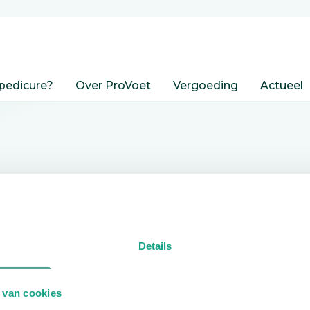
pedicure?
Over ProVoet
Vergoeding
Actueel
nden
Details
edicure.
 van cookies