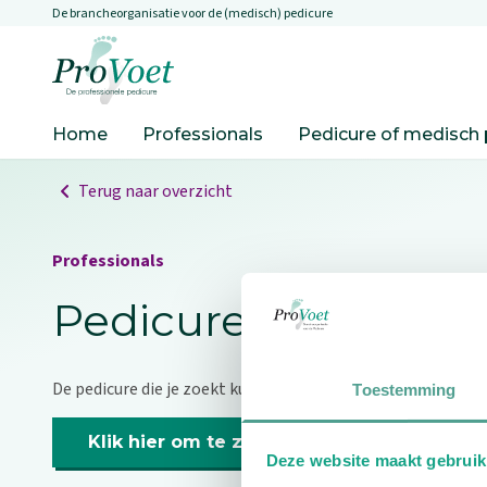
De brancheorganisatie voor de (medisch) pedicure
Overslaan en naar de inhoud gaan
Ga naar de homepagina
Home
Professionals
Pedicure of medisch 
Terug naar overzicht
Professionals
Pedicure niet gevo
De pedicure die je zoekt kunnen we niet vinden.
Toestemming
Klik hier om te zoeken naar een andere p
Deze website maakt gebruik