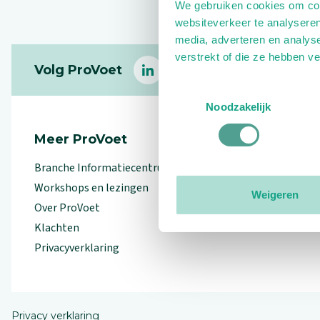
We gebruiken cookies om cont
websiteverkeer te analyseren
media, adverteren en analys
Footer
verstrekt of die ze hebben v
Volg ProVoet
linkedin
facebook
(Let op uitgaande link)
twitter
(Let op uitgaande l
instagram
(Let op uitga
(Le
Toestemmingsselectie
Noodzakelijk
Meer ProVoet
Branche Informatiecentrum
Workshops en lezingen
Weigeren
Over ProVoet
Klachten
Privacyverklaring
Privacy verklaring