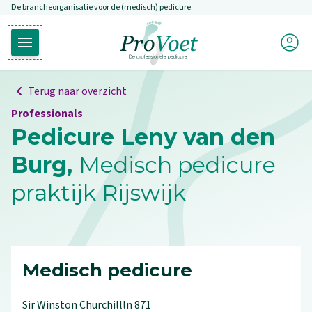
De brancheorganisatie voor de (medisch) pedicure
Overslaan en naar de inhoud gaan
Mijn P
Open hoofdmenu
Ga naar de homepagina
Terug naar overzicht
Professionals
Pedicure Leny van den
Burg,
Medisch pedicure
praktijk Rijswijk
Medisch pedicure
Sir Winston Churchillln
871