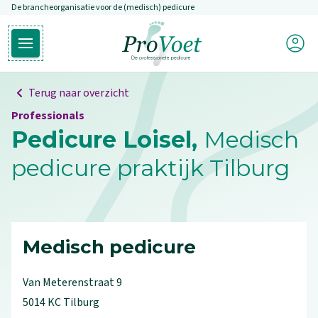
De brancheorganisatie voor de (medisch) pedicure
Overslaan en naar de inhoud gaan
Mijn P
Open hoofdmenu
Ga naar de homepagina
Terug naar overzicht
Professionals
Pedicure Loisel,
Medisch
pedicure praktijk Tilburg
Medisch pedicure
Van Meterenstraat
9
5014 KC
Tilburg