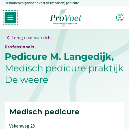
De brancheorganisatie voor de (medisch) pedicure
Overslaan en naar de inhoud gaan
Mijn P
Open hoofdmenu
Ga naar de homepagina
Terug naar overzicht
Professionals
Pedicure M. Langedijk,
Medisch pedicure praktijk
De weere
Medisch pedicure
Vekenweg
28