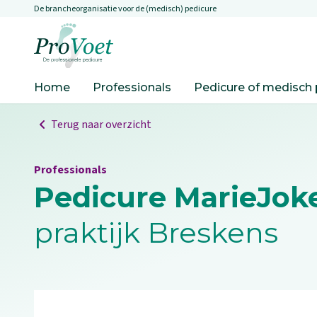
De brancheorganisatie voor de (medisch) pedicure
Overslaan en naar de inhoud gaan
Ga naar de homepagina
Home
Professionals
Pedicure of medisch 
Terug naar overzicht
Professionals
Pedicure MarieJok
praktijk Breskens