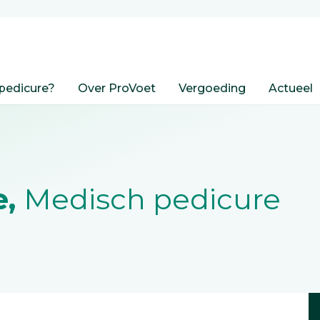
pedicure?
Over ProVoet
Vergoeding
Actueel
e,
Medisch pedicure