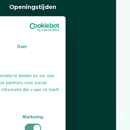
Openingstijden
Dag
Tijd
Plan je route
Over
 media te bieden en om ons
ze partners voor social
nformatie die u aan ze heeft
Marketing