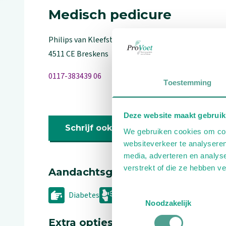
Medisch pedicure
Philips van Kleefstraat
6
4511 CE
Breskens
0117-383439 06
Toestemming
Deze website maakt gebruik
Schrijf ook een review
We gebruiken cookies om cont
websiteverkeer te analyseren
media, adverteren en analys
verstrekt of die ze hebben v
Aandachtsgebieden
Toestemmingsselectie
Diabetes
Reuma
Noodzakelijk
Extra opties