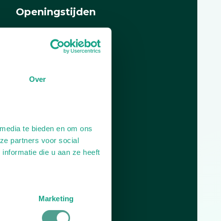
Openingstijden
Dag
Tijd
Plan je route
Over
 media te bieden en om ons
ze partners voor social
nformatie die u aan ze heeft
Marketing