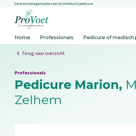
De brancheorganisatie voor de (medisch) pedicure
Overslaan en naar de inhoud gaan
Ga naar de homepagina
Home
Professionals
Pedicure of medisch 
Terug naar overzicht
Professionals
Pedicure Marion,
M
Zelhem