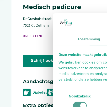
Medisch pedicure
Dr Grashuisstraat
22
7021 CL
Zelhem
0610071170
Toestemming
Deze website maakt gebruik
Schrijf ook een review
We gebruiken cookies om cont
websiteverkeer te analyseren
media, adverteren en analys
verstrekt of die ze hebben v
Aandachtsgebieden
Toestemmingsselectie
Diabetes
Reuma
Sport
Welln
Noodzakelijk
Extra opties