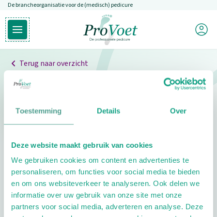
De brancheorganisatie voor de (medisch) pedicure
Overslaan en naar de inhoud gaan
Mijn P
Open hoofdmenu
Ga naar de homepagina
Terug naar overzicht
Professionals
Pedicure niet gevonden
Toestemming
Details
Over
De pedicure die je zoekt kunnen we niet vinden.
Deze website maakt gebruik van cookies
Klik hier om te zoeken naar een andere
We gebruiken cookies om content en advertenties te
pedicure.
personaliseren, om functies voor social media te bieden
en om ons websiteverkeer te analyseren. Ook delen we
informatie over uw gebruik van onze site met onze
partners voor social media, adverteren en analyse. Deze
Footer