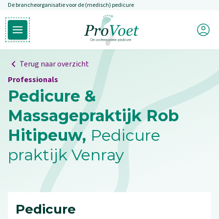
De brancheorganisatie voor de (medisch) pedicure
Overslaan en naar de inhoud gaan
Mijn P
Open hoofdmenu
Ga naar de homepagina
Terug naar overzicht
Professionals
Pedicure &
Massagepraktijk Rob
Hitipeuw,
Pedicure
praktijk Venray
Pedicure