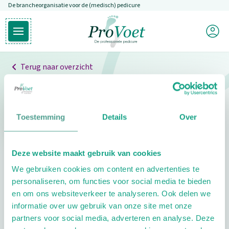
De brancheorganisatie voor de (medisch) pedicure
Overslaan en naar de inhoud gaan
Mijn P
Open hoofdmenu
Ga naar de homepagina
Terug naar overzicht
Professionals
Pedicure niet gevonden
Toestemming
Details
Over
De pedicure die je zoekt kunnen we niet vinden.
Deze website maakt gebruik van cookies
Klik hier om te zoeken naar een andere
We gebruiken cookies om content en advertenties te
pedicure.
personaliseren, om functies voor social media te bieden
en om ons websiteverkeer te analyseren. Ook delen we
informatie over uw gebruik van onze site met onze
partners voor social media, adverteren en analyse. Deze
Footer