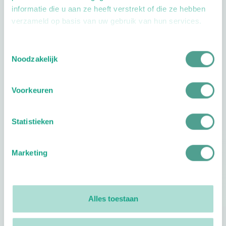
informatie die u aan ze heeft verstrekt of die ze hebben
verzameld op basis van uw gebruik van hun services.
Toestemmingsselectie
Openingstijden
Noodzakelijk
Dag
Tijd
Voorkeuren
Plan je route
Statistieken
Marketing
Reviews
0
reviews
Alles toestaan
Footer
Volg ProVoet