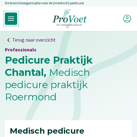
De brancheorganisatie voor de (medisch) pedicure
Overslaan en naar de inhoud gaan
Mijn P
Open hoofdmenu
Ga naar de homepagina
Terug naar overzicht
Professionals
Pedicure Praktijk
Chantal,
Medisch
pedicure praktijk
Roermond
Medisch pedicure