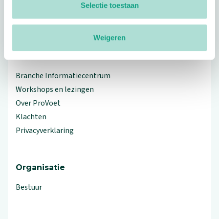
Selectie toestaan
linkedin
facebook
(Let op uitgaande link)
twitter
(Let op uitgaande link)
instagram
(Let op uitgaande link)
(Let op uitgaande link)
Weigeren
Meer ProVoet
Branche Informatiecentrum
Workshops en lezingen
Over ProVoet
Klachten
Privacyverklaring
Organisatie
Bestuur