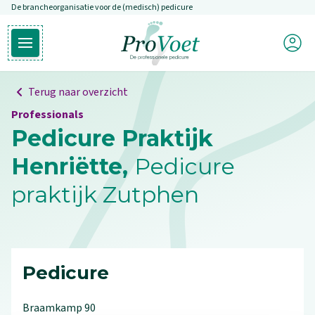
De brancheorganisatie voor de (medisch) pedicure
Overslaan en naar de inhoud gaan
Mijn P
Open hoofdmenu
Ga naar de homepagina
Terug naar overzicht
Professionals
Pedicure Praktijk
Henriëtte,
Pedicure
praktijk Zutphen
Pedicure
Braamkamp
90