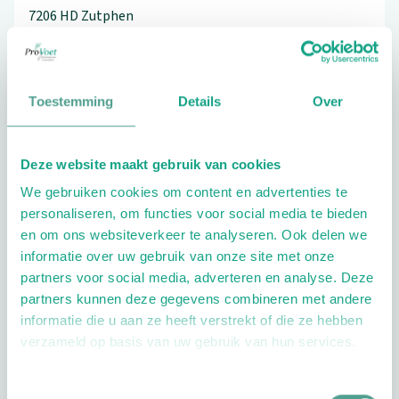
7206 HD
Zutphen
0575-529528
Toestemming
Details
Over
Schrijf ook een review
Deze website maakt gebruik van cookies
We gebruiken cookies om content en advertenties te
personaliseren, om functies voor social media te bieden
en om ons websiteverkeer te analyseren. Ook delen we
informatie over uw gebruik van onze site met onze
partners voor social media, adverteren en analyse. Deze
partners kunnen deze gegevens combineren met andere
Openingstijden
informatie die u aan ze heeft verstrekt of die ze hebben
verzameld op basis van uw gebruik van hun services.
Dag
Tijd
Plan je route
Toestemmingsselectie