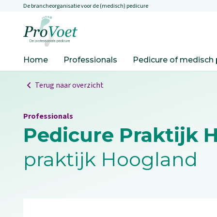
De brancheorganisatie voor de (medisch) pedicure
Overslaan en naar de inhoud gaan
Ga naar de homepagina
Home
Professionals
Pedicure of medisch 
Terug naar overzicht
Professionals
Pedicure Praktijk 
praktijk Hoogland