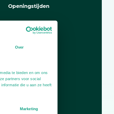
Openingstijden
Dag
Tijd
Plan je route
Over
 media te bieden en om ons
ze partners voor social
nformatie die u aan ze heeft
Marketing