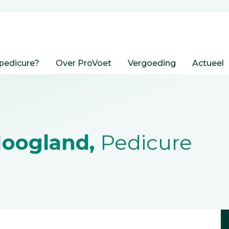
pedicure?
Over ProVoet
Vergoeding
Actueel
Hoogland,
Pedicure