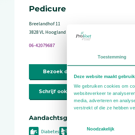
Pedicure
Breelandhof
11
3828 VL
Hoogland
06-42079687
Toestemming
Bezoek de website
Deze website maakt gebruik
We gebruiken cookies om cont
Schrijf ook een review
websiteverkeer te analyseren
media, adverteren en analys
verstrekt of die ze hebben v
Aandachtsgebieden
Toestemmingsselectie
Noodzakelijk
Diabetes
Reuma
Wellness