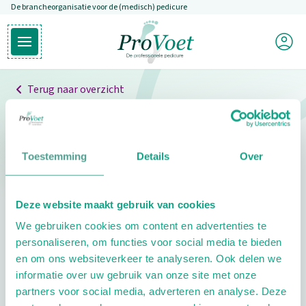
De brancheorganisatie voor de (medisch) pedicure
Overslaan en naar de inhoud gaan
Mijn P
Open hoofdmenu
Ga naar de homepagina
Terug naar overzicht
Professionals
Pedicure niet gevonden
Toestemming
Details
Over
De pedicure die je zoekt kunnen we niet vinden.
Deze website maakt gebruik van cookies
Klik hier om te zoeken naar een andere
We gebruiken cookies om content en advertenties te
pedicure.
personaliseren, om functies voor social media te bieden
en om ons websiteverkeer te analyseren. Ook delen we
informatie over uw gebruik van onze site met onze
partners voor social media, adverteren en analyse. Deze
Footer