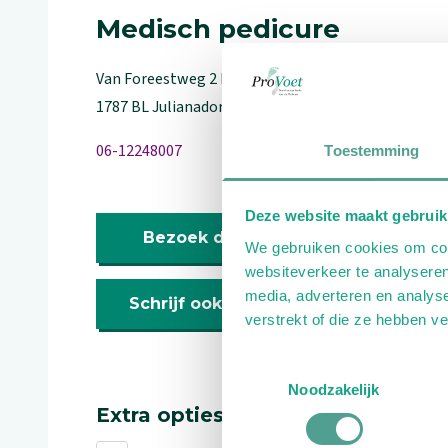
Medisch pedicure
Van Foreestweg
2
L
1787 BL
Julianadorp
06-12248007
Toestemming
Deze website maakt gebruik
Bezoek de website
We gebruiken cookies om cont
websiteverkeer te analyseren
media, adverteren en analys
Schrijf ook een review
verstrekt of die ze hebben v
Toestemmingsselectie
Noodzakelijk
Extra opties