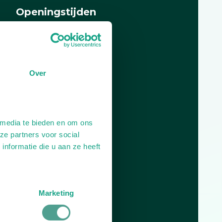
Openingstijden
Dag
Tijd
Plan je route
Over
 media te bieden en om ons
ze partners voor social
nformatie die u aan ze heeft
Marketing