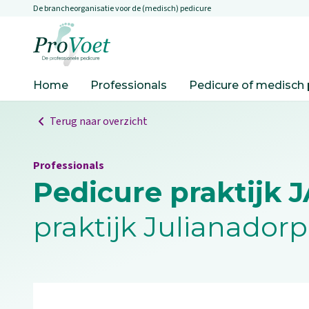
De brancheorganisatie voor de (medisch) pedicure
Overslaan en naar de inhoud gaan
Ga naar de homepagina
Home
Professionals
Pedicure of medisch 
Terug naar overzicht
Professionals
Pedicure praktijk 
praktijk Julianadorp