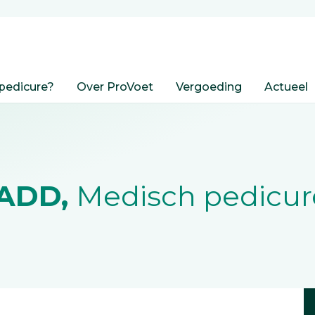
pedicure?
Over ProVoet
Vergoeding
Actueel
JADD,
Medisch pedicur