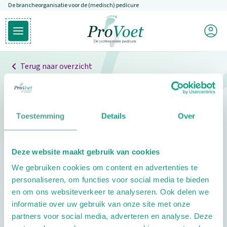
De brancheorganisatie voor de (medisch) pedicure
Overslaan en naar de inhoud gaan
Mijn P
Open hoofdmenu
Ga naar de homepagina
Terug naar overzicht
Professionals
Pedicure niet gevonden
Toestemming
Details
Over
De pedicure die je zoekt kunnen we niet vinden.
Deze website maakt gebruik van cookies
Klik hier om te zoeken naar een andere
We gebruiken cookies om content en advertenties te
pedicure.
personaliseren, om functies voor social media te bieden
en om ons websiteverkeer te analyseren. Ook delen we
informatie over uw gebruik van onze site met onze
partners voor social media, adverteren en analyse. Deze
Footer