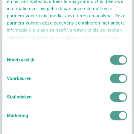
en om ons websiteverkeer te analyseren. Ook delen we
Aandachtsgebieden
informatie over uw gebruik van onze site met onze
partners voor social media, adverteren en analyse. Deze
Diabetes
Reuma
Geriatrie
partners kunnen deze gegevens combineren met andere
informatie die u aan ze heeft verstrekt of die ze hebben
Extra opties
verzameld op basis van uw gebruik van hun services.
Toestemmingsselectie
Noodzakelijk
Voorkeuren
Openingstijden
Dag
Tijd
Statistieken
Plan je route
Marketing