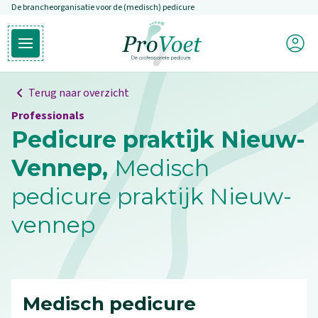
De brancheorganisatie voor de (medisch) pedicure
Overslaan en naar de inhoud gaan
Mijn P
Open hoofdmenu
Ga naar de homepagina
Terug naar overzicht
Professionals
Pedicure praktijk Nieuw-
Vennep,
Medisch
pedicure praktijk Nieuw-
vennep
Medisch pedicure