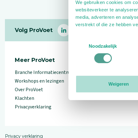
We gebruiken cookies om cont
websiteverkeer te analyseren
media, adverteren en analys
Footer
verstrekt of die ze hebben v
Volg ProVoet
linkedin
facebook
(Let op uitgaande link)
twitter
(Let op uitgaande l
instagram
(Let op uitga
(Le
Toestemmingsselectie
Noodzakelijk
Meer ProVoet
Branche Informatiecentrum
Workshops en lezingen
Weigeren
Over ProVoet
Klachten
Privacyverklaring
Privacy verklaring