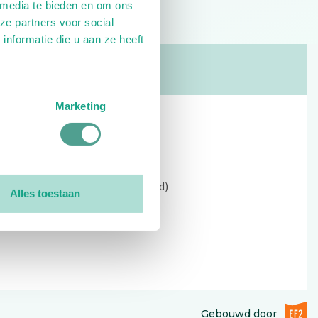
 media te bieden en om ons
ze partners voor social
nformatie die u aan ze heeft
Marketing
Contact
Kerkewijk 69, 3901 EC Veenendaal
Open: 09:00 - 12:30 (alleen ochtend)
Alles toestaan
Tel: 0318-551369
Contact:
contactformulier
EF2 (op
Gebouwd door