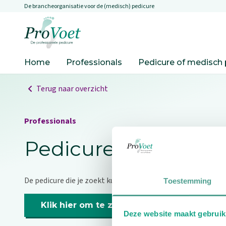
De brancheorganisatie voor de (medisch) pedicure
Overslaan en naar de inhoud gaan
Ga naar de homepagina
Home
Professionals
Pedicure of medisch 
Terug naar overzicht
Professionals
Pedicure niet gevo
De pedicure die je zoekt kunnen we niet vinden.
Toestemming
Klik hier om te zoeken naar een andere p
Deze website maakt gebruik