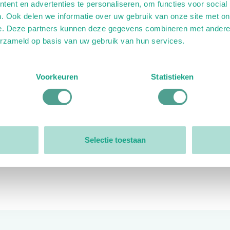
ent en advertenties te personaliseren, om functies voor social
. Ook delen we informatie over uw gebruik van onze site met on
e. Deze partners kunnen deze gegevens combineren met andere i
erzameld op basis van uw gebruik van hun services.
ink)
ande link)
t op uitgaande link)
Voorkeuren
Statistieken
Organisatie
Bestuur
Selectie toestaan