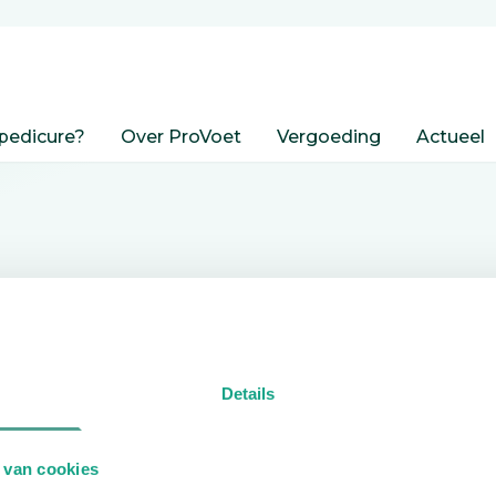
pedicure?
Over ProVoet
Vergoeding
Actueel
nden
Details
edicure.
 van cookies