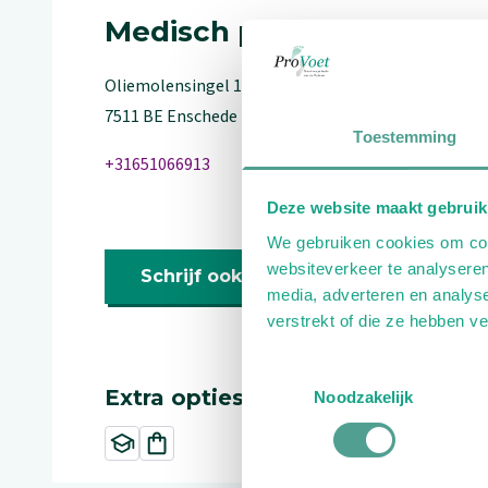
Medisch pedicure
Oliemolensingel
102
7511 BE
Enschede
Toestemming
+31651066913
Deze website maakt gebruik
We gebruiken cookies om cont
websiteverkeer te analyseren
Schrijf ook een review
media, adverteren en analys
verstrekt of die ze hebben v
Toestemmingsselectie
Extra opties
Noodzakelijk