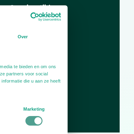
Openingstijden
Dag
Tijd
Plan je route
Over
 media te bieden en om ons
ze partners voor social
nformatie die u aan ze heeft
Marketing