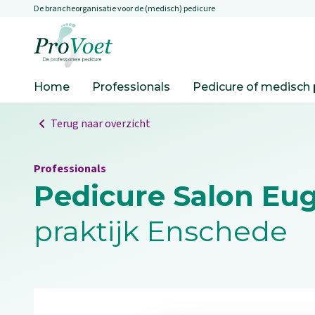
De brancheorganisatie voor de (medisch) pedicure
Overslaan en naar de inhoud gaan
Ga naar de homepagina
Home
Professionals
Pedicure of medisch 
Terug naar overzicht
Professionals
Pedicure Salon Eu
praktijk Enschede