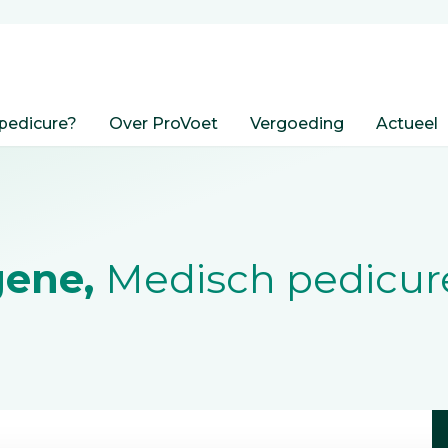
pedicure?
Over ProVoet
Vergoeding
Actueel
gene,
Medisch pedicur