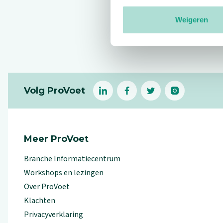
Weigeren
Reviews
Footer
Volg ProVoet
linkedin
facebook
(Let op uitgaande link)
twitter
(Let op uitgaande l
instagram
(Let op uitga
(Le
Meer ProVoet
Branche Informatiecentrum
Workshops en lezingen
Over ProVoet
Klachten
Privacyverklaring