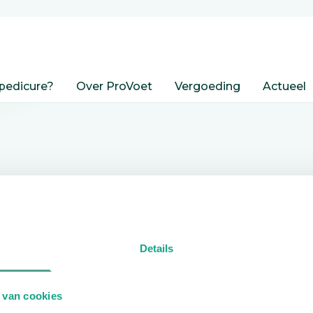
pedicure?
Over ProVoet
Vergoeding
Actueel
nden
Details
edicure.
 van cookies