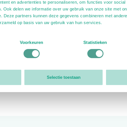
ent en advertenties te personaliseren, om functies voor social
. Ook delen we informatie over uw gebruik van onze site met on
e. Deze partners kunnen deze gegevens combineren met andere i
erzameld op basis van uw gebruik van hun services.
ink)
ande link)
t op uitgaande link)
Voorkeuren
Statistieken
Organisatie
Bestuur
Selectie toestaan