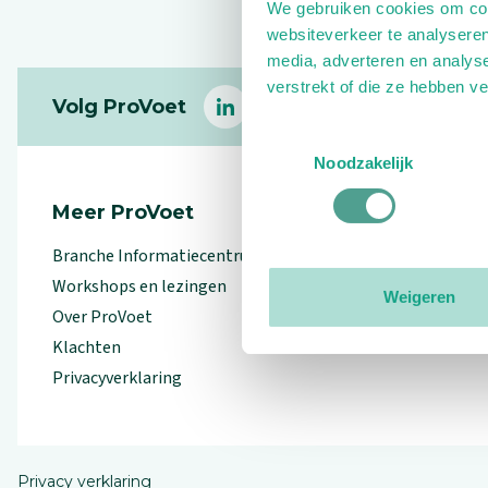
We gebruiken cookies om cont
websiteverkeer te analyseren
media, adverteren en analys
Footer
verstrekt of die ze hebben v
Volg ProVoet
linkedin
facebook
(Let op uitgaande link)
twitter
(Let op uitgaande l
instagram
(Let op uitga
(Le
Toestemmingsselectie
Noodzakelijk
Meer ProVoet
Branche Informatiecentrum
Workshops en lezingen
Weigeren
Over ProVoet
Klachten
Privacyverklaring
Privacy verklaring