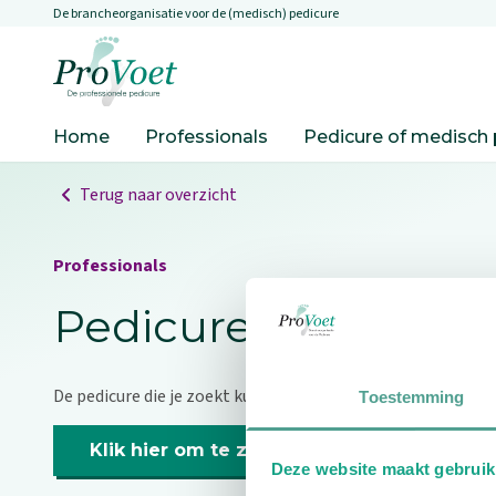
De brancheorganisatie voor de (medisch) pedicure
Overslaan en naar de inhoud gaan
Ga naar de homepagina
Home
Professionals
Pedicure of medisch 
Terug naar overzicht
Professionals
Pedicure niet gevo
De pedicure die je zoekt kunnen we niet vinden.
Toestemming
Klik hier om te zoeken naar een andere p
Deze website maakt gebruik