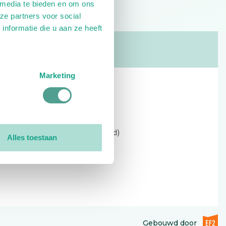
 media te bieden en om ons
ze partners voor social
nformatie die u aan ze heeft
Marketing
Contact
Kerkewijk 69, 3901 EC Veenendaal
Open: 09:00 - 12:30 (alleen ochtend)
Alles toestaan
Tel: 0318-551369
Contact:
contactformulier
EF2 (op
Gebouwd door