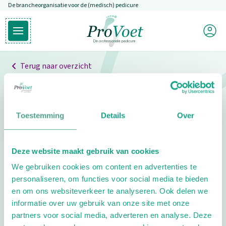
De brancheorganisatie voor de (medisch) pedicure
Overslaan en naar de inhoud gaan
Mijn P
Open hoofdmenu
Ga naar de homepagina
Terug naar overzicht
Professionals
Pedicure niet gevonden
Toestemming
Details
Over
De pedicure die je zoekt kunnen we niet vinden.
Deze website maakt gebruik van cookies
Klik hier om te zoeken naar een andere
We gebruiken cookies om content en advertenties te
pedicure.
personaliseren, om functies voor social media te bieden
en om ons websiteverkeer te analyseren. Ook delen we
informatie over uw gebruik van onze site met onze
partners voor social media, adverteren en analyse. Deze
Footer