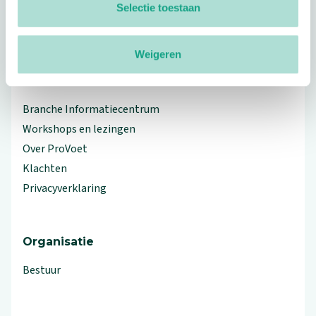
Selectie toestaan
linkedin
facebook
(Let op uitgaande link)
twitter
(Let op uitgaande link)
instagram
(Let op uitgaande link)
(Let op uitgaande link)
Weigeren
Meer ProVoet
Branche Informatiecentrum
Workshops en lezingen
Over ProVoet
Klachten
Privacyverklaring
Organisatie
Bestuur