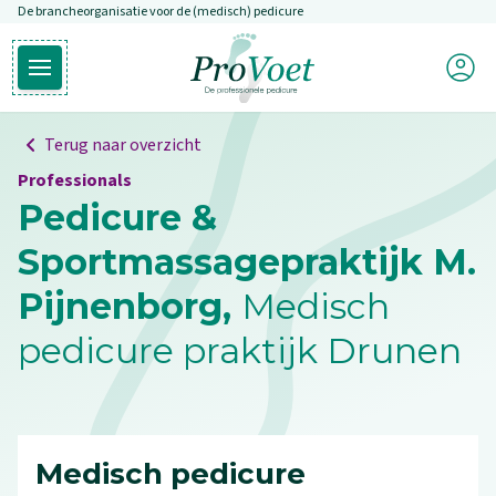
De brancheorganisatie voor de (medisch) pedicure
Overslaan en naar de inhoud gaan
Mijn P
Open hoofdmenu
Ga naar de homepagina
Terug naar overzicht
Professionals
Pedicure &
Sportmassagepraktijk M.
Pijnenborg,
Medisch
pedicure praktijk Drunen
Medisch pedicure