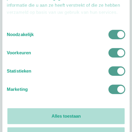
informatie die u aan ze heeft verstrekt of die ze hebben
verzameld op basis van uw gebruik van hun services.
Toestemmingsselectie
Openingstijden
Noodzakelijk
Dag
Tijd
Voorkeuren
Plan je route
Statistieken
Marketing
Reviews
0
reviews
Alles toestaan
Footer
Volg ProVoet