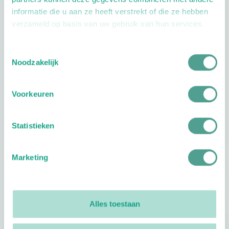
informatie die u aan ze heeft verstrekt of die ze hebben
verzameld op basis van uw gebruik van hun services.
Toestemmingsselectie
Openingstijden
Noodzakelijk
Dag
Tijd
Voorkeuren
Plan je route
Statistieken
Marketing
Reviews
0
reviews
Alles toestaan
Footer