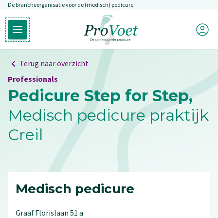
De brancheorganisatie voor de (medisch) pedicure
Overslaan en naar de inhoud gaan
Mijn P
Open hoofdmenu
Ga naar de homepagina
Terug naar overzicht
Professionals
Pedicure Step for Step,
Medisch pedicure praktijk
Creil
Medisch pedicure
Graaf Florislaan
51
a