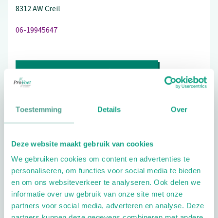
8312 AW
Creil
06-19945647
Bezoek de website
Schrijf ook een review
Toestemming
Details
Over
Deze website maakt gebruik van cookies
Aandachtsgebieden
We gebruiken cookies om content en advertenties te
Diabetes
Reuma
personaliseren, om functies voor social media te bieden
en om ons websiteverkeer te analyseren. Ook delen we
Extra opties
informatie over uw gebruik van onze site met onze
partners voor social media, adverteren en analyse. Deze
partners kunnen deze gegevens combineren met andere