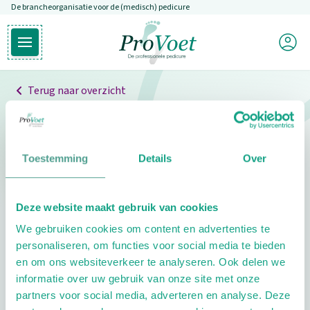
De brancheorganisatie voor de (medisch) pedicure
Overslaan en naar de inhoud gaan
Mijn P
Open hoofdmenu
Ga naar de homepagina
Terug naar overzicht
Professionals
Pedicure niet gevonden
Toestemming
Details
Over
De pedicure die je zoekt kunnen we niet vinden.
Deze website maakt gebruik van cookies
Klik hier om te zoeken naar een andere
We gebruiken cookies om content en advertenties te
pedicure.
personaliseren, om functies voor social media te bieden
en om ons websiteverkeer te analyseren. Ook delen we
informatie over uw gebruik van onze site met onze
partners voor social media, adverteren en analyse. Deze
Footer