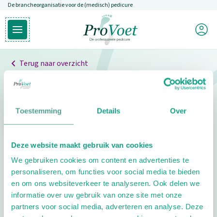
De brancheorganisatie voor de (medisch) pedicure
Overslaan en naar de inhoud gaan
Mijn P
Open hoofdmenu
Ga naar de homepagina
Terug naar overzicht
Professionals
Pedicure niet gevonden
Toestemming
Details
Over
De pedicure die je zoekt kunnen we niet vinden.
Deze website maakt gebruik van cookies
Klik hier om te zoeken naar een andere
We gebruiken cookies om content en advertenties te
pedicure.
personaliseren, om functies voor social media te bieden
en om ons websiteverkeer te analyseren. Ook delen we
informatie over uw gebruik van onze site met onze
partners voor social media, adverteren en analyse. Deze
Footer