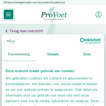
De brancheorganisatie voor de (medisch) pedicure
Overslaan en naar de inhoud gaan
Mijn P
Open hoofdmenu
Ga naar de homepagina
Terug naar overzicht
Professionals
Pedicure niet gevonden
Toestemming
Details
Over
De pedicure die je zoekt kunnen we niet vinden.
Deze website maakt gebruik van cookies
Klik hier om te zoeken naar een andere
We gebruiken cookies om content en advertenties te
pedicure.
personaliseren, om functies voor social media te bieden
en om ons websiteverkeer te analyseren. Ook delen we
informatie over uw gebruik van onze site met onze
partners voor social media, adverteren en analyse. Deze
Footer