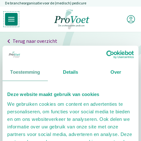
De brancheorganisatie voor de (medisch) pedicure
Overslaan en naar de inhoud gaan
Mijn P
Open hoofdmenu
Ga naar de homepagina
Terug naar overzicht
Professionals
Pedicure niet gevonden
Toestemming
Details
Over
De pedicure die je zoekt kunnen we niet vinden.
Deze website maakt gebruik van cookies
Klik hier om te zoeken naar een andere
We gebruiken cookies om content en advertenties te
pedicure.
personaliseren, om functies voor social media te bieden
en om ons websiteverkeer te analyseren. Ook delen we
informatie over uw gebruik van onze site met onze
partners voor social media, adverteren en analyse. Deze
Footer