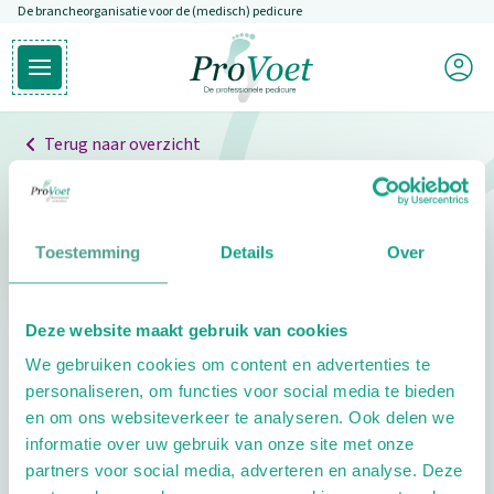
De brancheorganisatie voor de (medisch) pedicure
Overslaan en naar de inhoud gaan
Mijn P
Open hoofdmenu
Ga naar de homepagina
Terug naar overzicht
Professionals
Pedicure niet gevonden
Toestemming
Details
Over
De pedicure die je zoekt kunnen we niet vinden.
Deze website maakt gebruik van cookies
Klik hier om te zoeken naar een andere
We gebruiken cookies om content en advertenties te
pedicure.
personaliseren, om functies voor social media te bieden
en om ons websiteverkeer te analyseren. Ook delen we
informatie over uw gebruik van onze site met onze
partners voor social media, adverteren en analyse. Deze
Footer