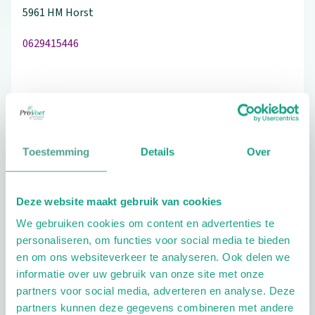
5961 HM
Horst
0629415446
Schrijf ook een review
Toestemming
Details
Over
Aandachtsgebieden
Deze website maakt gebruik van cookies
Diabetes
Reuma
Wellness
We gebruiken cookies om content en advertenties te
Kinderen
personaliseren, om functies voor social media te bieden
en om ons websiteverkeer te analyseren. Ook delen we
Extra opties
informatie over uw gebruik van onze site met onze
partners voor social media, adverteren en analyse. Deze
partners kunnen deze gegevens combineren met andere