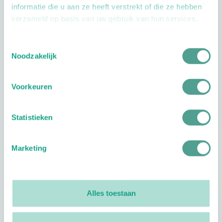
informatie die u aan ze heeft verstrekt of die ze hebben
verzameld op basis van uw gebruik van hun services.
Toestemmingsselectie
Openingstijden
Noodzakelijk
Dag
Tijd
Voorkeuren
Plan je route
Statistieken
Marketing
Reviews
0
reviews
Alles toestaan
Footer
Volg ProVoet