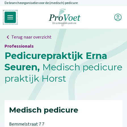
De brancheorganisatie voor de (medisch) pedicure
Overslaan en naar de inhoud gaan
Mijn P
Open hoofdmenu
Ga naar de homepagina
Terug naar overzicht
Professionals
Pedicurepraktijk Erna
Seuren,
Medisch pedicure
praktijk Horst
Medisch pedicure
Bemmelstraat
7
7