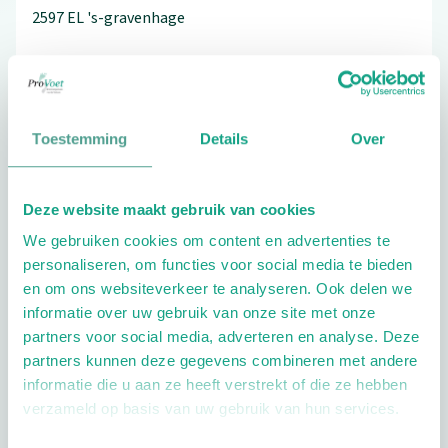
2597 EL
's-gravenhage
070-3242464
Toestemming
Details
Over
Bezoek de website
Deze website maakt gebruik van cookies
Schrijf ook een review
We gebruiken cookies om content en advertenties te
personaliseren, om functies voor social media te bieden
en om ons websiteverkeer te analyseren. Ook delen we
informatie over uw gebruik van onze site met onze
partners voor social media, adverteren en analyse. Deze
partners kunnen deze gegevens combineren met andere
informatie die u aan ze heeft verstrekt of die ze hebben
Openingstijden
verzameld op basis van uw gebruik van hun services.
Dag
Tijd