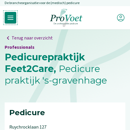
De brancheorganisatie voor de (medisch) pedicure
Overslaan en naar de inhoud gaan
Mijn P
Open hoofdmenu
Ga naar de homepagina
Terug naar overzicht
Professionals
Pedicurepraktijk
Feet2Care,
Pedicure
praktijk 's-gravenhage
Pedicure
Ruychrocklaan
127