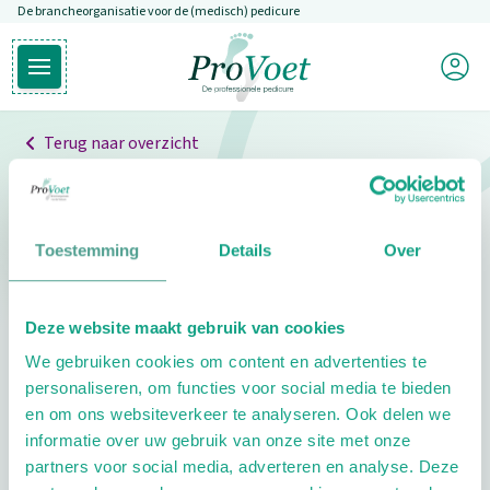
De brancheorganisatie voor de (medisch) pedicure
Overslaan en naar de inhoud gaan
Mijn P
Open hoofdmenu
Ga naar de homepagina
Terug naar overzicht
Professionals
Pedicure niet gevonden
Toestemming
Details
Over
De pedicure die je zoekt kunnen we niet vinden.
Deze website maakt gebruik van cookies
Klik hier om te zoeken naar een andere
We gebruiken cookies om content en advertenties te
pedicure.
personaliseren, om functies voor social media te bieden
en om ons websiteverkeer te analyseren. Ook delen we
informatie over uw gebruik van onze site met onze
partners voor social media, adverteren en analyse. Deze
Footer