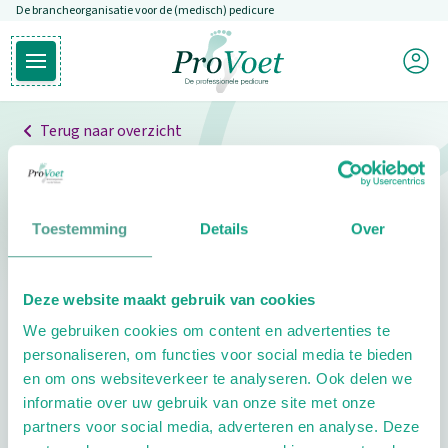
De brancheorganisatie voor de (medisch) pedicure
Overslaan en naar de inhoud gaan
Mijn P
Open hoofdmenu
Ga naar de homepagina
Terug naar overzicht
Professionals
Pedicure niet gevonden
Toestemming
Details
Over
De pedicure die je zoekt kunnen we niet vinden.
Deze website maakt gebruik van cookies
Klik hier om te zoeken naar een andere
We gebruiken cookies om content en advertenties te
pedicure.
personaliseren, om functies voor social media te bieden
en om ons websiteverkeer te analyseren. Ook delen we
informatie over uw gebruik van onze site met onze
partners voor social media, adverteren en analyse. Deze
Footer