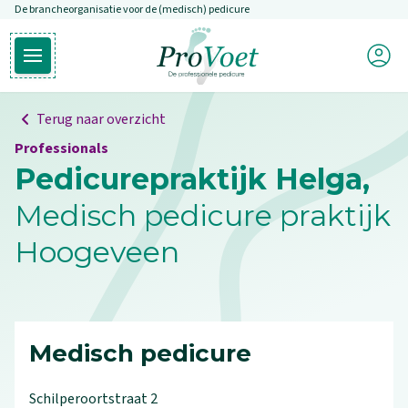
De brancheorganisatie voor de (medisch) pedicure
Overslaan en naar de inhoud gaan
Mijn P
Open hoofdmenu
Ga naar de homepagina
Terug naar overzicht
Professionals
Pedicurepraktijk Helga,
Medisch pedicure praktijk
Hoogeveen
Medisch pedicure
Schilperoortstraat
2