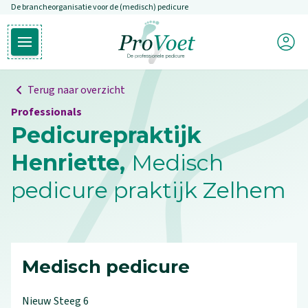
De brancheorganisatie voor de (medisch) pedicure
Overslaan en naar de inhoud gaan
Mijn P
Open hoofdmenu
Ga naar de homepagina
Terug naar overzicht
Professionals
Pedicurepraktijk
Henriette,
Medisch
pedicure praktijk Zelhem
Medisch pedicure
Nieuw Steeg
6