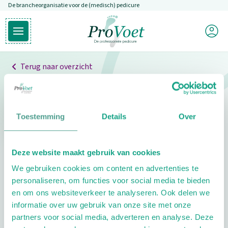
De brancheorganisatie voor de (medisch) pedicure
Overslaan en naar de inhoud gaan
Mijn P
Open hoofdmenu
Ga naar de homepagina
Terug naar overzicht
Professionals
Pedicure niet gevonden
Toestemming
Details
Over
De pedicure die je zoekt kunnen we niet vinden.
Deze website maakt gebruik van cookies
Klik hier om te zoeken naar een andere
We gebruiken cookies om content en advertenties te
pedicure.
personaliseren, om functies voor social media te bieden
en om ons websiteverkeer te analyseren. Ook delen we
informatie over uw gebruik van onze site met onze
partners voor social media, adverteren en analyse. Deze
Footer