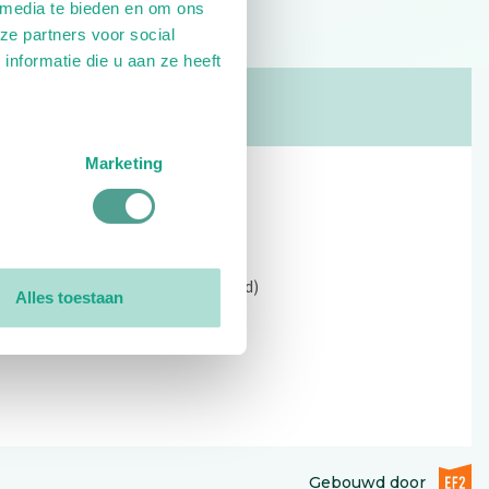
 media te bieden en om ons
ze partners voor social
nformatie die u aan ze heeft
Marketing
Contact
Kerkewijk 69, 3901 EC Veenendaal
Open: 09:00 - 12:30 (alleen ochtend)
Alles toestaan
Tel: 0318-551369
Contact:
contactformulier
EF2 (op
Gebouwd door