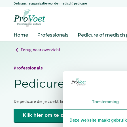
De brancheorganisatie voor de (medisch) pedicure
Overslaan en naar de inhoud gaan
Ga naar de homepagina
Home
Professionals
Pedicure of medisch 
Terug naar overzicht
Professionals
Pedicure niet gevo
De pedicure die je zoekt kunnen we niet vinden.
Toestemming
Klik hier om te zoeken naar een andere p
Deze website maakt gebruik