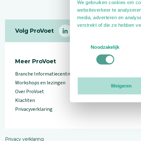
We gebruiken cookies om cont
websiteverkeer te analyseren
media, adverteren en analys
Footer
verstrekt of die ze hebben v
Volg ProVoet
linkedin
facebook
(Let op uitgaande link)
twitter
(Let op uitgaande l
instagram
(Let op uitga
(Le
Toestemmingsselectie
Noodzakelijk
Meer ProVoet
Branche Informatiecentrum
Workshops en lezingen
Weigeren
Over ProVoet
Klachten
Privacyverklaring
Privacy verklaring