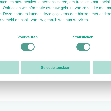
ent en advertenties te personaliseren, om functies voor social
. Ook delen we informatie over uw gebruik van onze site met on
e. Deze partners kunnen deze gegevens combineren met andere i
erzameld op basis van uw gebruik van hun services.
ink)
ande link)
t op uitgaande link)
Voorkeuren
Statistieken
Organisatie
Bestuur
Selectie toestaan