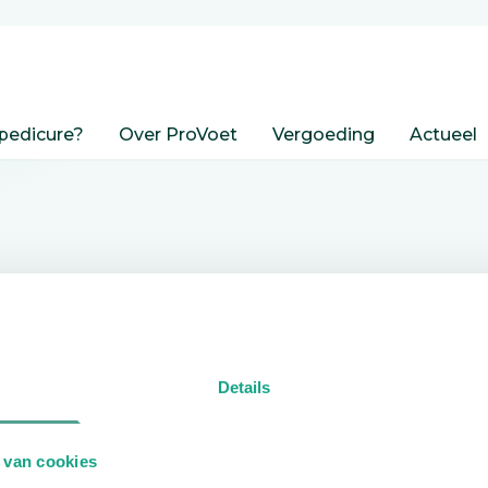
pedicure?
Over ProVoet
Vergoeding
Actueel
nden
Details
edicure.
 van cookies