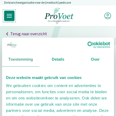
De brancheorganisatie voor de (medisch) pedicure
Overslaan en naar de inhoud gaan
Mijn P
Open hoofdmenu
Ga naar de homepagina
Terug naar overzicht
Professionals
Pedicure niet gevonden
Toestemming
Details
Over
De pedicure die je zoekt kunnen we niet vinden.
Deze website maakt gebruik van cookies
Klik hier om te zoeken naar een andere
We gebruiken cookies om content en advertenties te
pedicure.
personaliseren, om functies voor social media te bieden
en om ons websiteverkeer te analyseren. Ook delen we
informatie over uw gebruik van onze site met onze
partners voor social media, adverteren en analyse. Deze
Footer