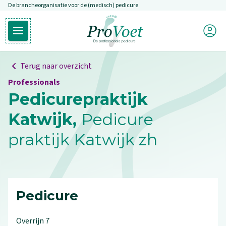
De brancheorganisatie voor de (medisch) pedicure
Overslaan en naar de inhoud gaan
Mijn P
Open hoofdmenu
Ga naar de homepagina
Terug naar overzicht
Professionals
Pedicurepraktijk
Katwijk,
Pedicure
praktijk Katwijk zh
Pedicure
Overrijn
7