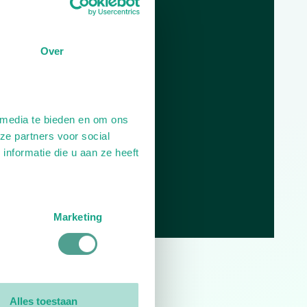
Openingstijden
Dag
Tijd
Over
Plan je route
 media te bieden en om ons
ze partners voor social
nformatie die u aan ze heeft
Marketing
0
reviews
Alles toestaan