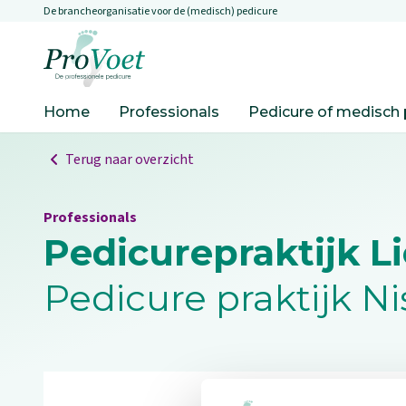
De brancheorganisatie voor de (medisch) pedicure
Overslaan en naar de inhoud gaan
Ga naar de homepagina
Home
Professionals
Pedicure of medisch 
Terug naar overzicht
Professionals
Pedicurepraktijk L
Pedicure praktijk N