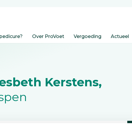
pedicure?
Over ProVoet
Vergoeding
Actueel
iesbeth Kerstens,
ispen