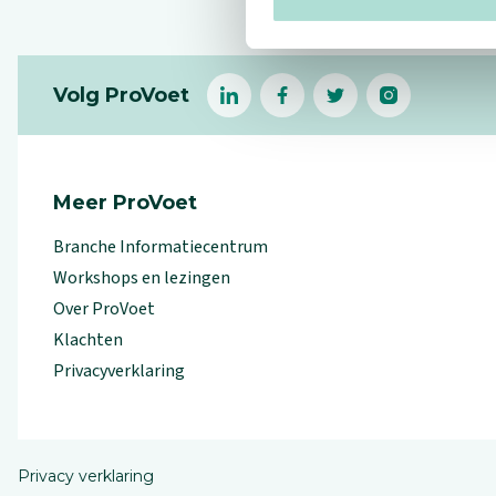
Footer
Volg ProVoet
linkedin
facebook
(Let op uitgaande link)
twitter
(Let op uitgaande l
instagram
(Let op uitga
(Le
Meer ProVoet
Branche Informatiecentrum
Workshops en lezingen
Over ProVoet
Klachten
Privacyverklaring
Privacy verklaring