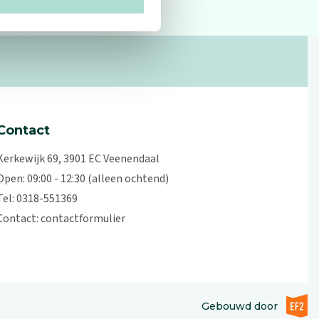
Contact
Kerkewijk 69, 3901 EC Veenendaal
Open: 09:00 - 12:30 (alleen ochtend)
Tel: 0318-551369
Contact:
contactformulier
EF2 (op
Gebouwd door